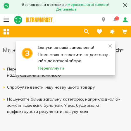
Безкоштовна доставка з
Моршинська зі смаком
!
Детальніше
1
Бонуси за ваші замовлення!
Ми не змогли знайти результати для
«Yarych»
Ними можна сплатити за доставку
або додаткові збори.
Переглянути
Перевірте написання вашого запиту, можливо він
надрукований з помилкою
Спробуйте ввести іншу назву цього товару
Пошукайте більш загальну категорію, наприклад «хліб»
замість «шведські булочки». У вас буде змога
відфільтрувати результати пошуку далі