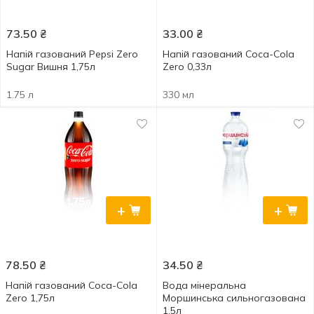
73.50
₴
33.00
₴
Напій газований Pepsi Zero
Напій газований Coca-Cola
Sugar Вишня 1,75л
Zero 0,33л
1.75 л
330 мл
+
+
78.50
₴
34.50
₴
Напій газований Coca-Cola
Вода мінеральна
Zero 1,75л
Моршинська сильногазована
1,5л