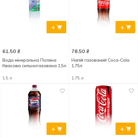
+
+
61.50
₴
78.50
₴
Вода мінеральна Поляна
Напій газований Coca-Cola
Квасова сильногазована 1,5л
1,75л
1.5 л
1.75 л
+
+