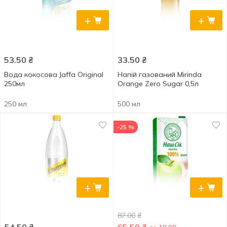
+
+
53.50
₴
33.50
₴
Вода кокосова Jaffa Original
Напій газований Mirinda
250мл
Orange Zero Sugar 0,5л
250 мл
500 мл
-25 %
+
+
87.00
₴