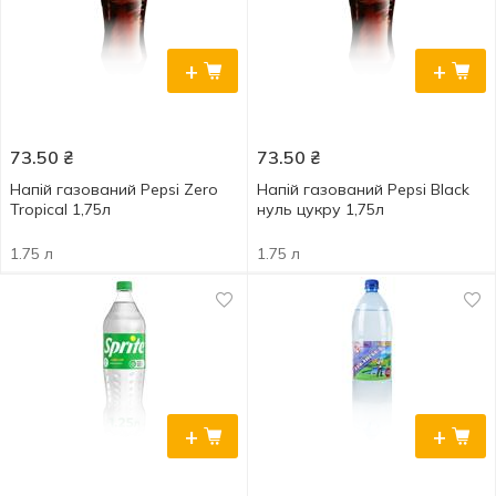
+
+
73.50
₴
73.50
₴
Напій газований Pepsi Zero
Напій газований Pepsi Black
Tropical 1,75л
нуль цукру 1,75л
1.75 л
1.75 л
+
+