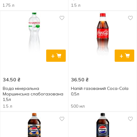
1.75 л
1.5 л
+
+
34.50
₴
36.50
₴
Вода мінеральна
Напій газований Coca-Cola
Моршинська слабогазована
0,5л
1,5л
1.5 л
500 мл