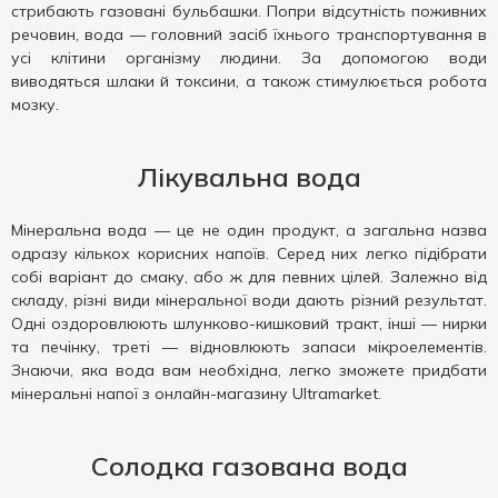
стрибають газовані бульбашки. Попри відсутність поживних
речовин, вода — головний засіб їхнього транспортування в
усі клітини організму людини. За допомогою води
виводяться шлаки й токсини, а також стимулюється робота
мозку.
Лікувальна вода
Мінеральна вода — це не один продукт, а загальна назва
одразу кількох корисних напоїв. Серед них легко підібрати
собі варіант до смаку, або ж для певних цілей. Залежно від
складу, різні види мінеральної води дають різний результат.
Одні оздоровлюють шлунково-кишковий тракт, інші — нирки
та печінку, треті — відновлюють запаси мікроелементів.
Знаючи, яка вода вам необхідна, легко зможете придбати
мінеральні напої з онлайн-магазину Ultramarket.
Солодка газована вода