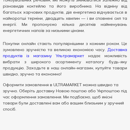
тонізувальних речовин, які можуть змінюватися залежно від
різновидів коктейлю та його виробника. На відміну від
багатьох харчових продуктів, дія енергетика відчувається в
найкоротші терміни, двадцять хвилин — і ви сповнені сил та
енергії. Ми пропонуємо кілька десятків найменувань
енергетичних напоїв за низькими цінами.
Покупки онлайн стають популярнішими з кожним роком. Це
зумовлено зручністю та великою економією часу.
Доставка
продуктів із магазину Ультрамаркет
надає можливість
вибрати з широкого асортименту каталогу будь-яку
продукцію. Заходьте в наш онлайн-магазин, купуйте товари
швидко, зручно та економно!
Оформити замовлення в ULTRAMARKET можна швидко та
зручно. Оберіть доставку Новою поштою або Укрпоштою під
час оформлення замовлення. Ми подбаємо, щоб якісні
товари були доставлені вам або вашим близьким у зручний
спосіб.