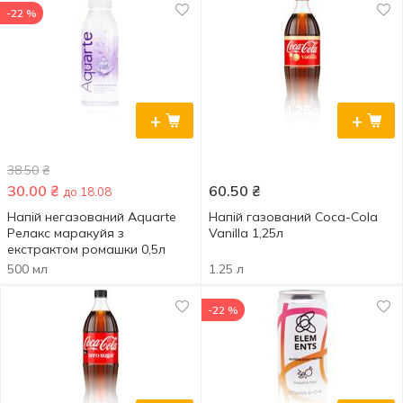
-22 %
+
+
38.50
₴
30.00
₴
60.50
₴
до 18.08
Напій негазований Aquarte
Напій газований Coca-Cola
Релакс маракуйя з
Vanilla 1,25л
екстрактом ромашки 0,5л
500 мл
1.25 л
-22 %