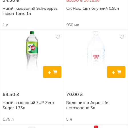
54.50
₴
65.50
₴
до 18.08
Напій газований Schweppes
Сік Наш Сік яблучний 0,95л
Indian Tonic 1л
1 л
950 мл
+
+
69.50
₴
70.00
₴
Напій газований 7UP Zero
Вода питна Aqua Life
Sugar 1,75л
негазована 5л
1.75 л
5 л