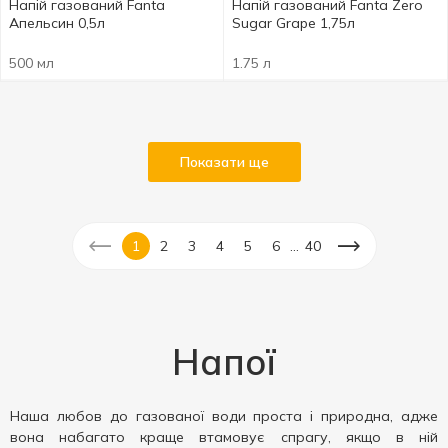
Напій газований Fanta
Напій газований Fanta Zero
Апельсин 0,5л
Sugar Grape 1,75л
500 мл
1.75 л
Показати ще
...
1
2
3
4
5
6
40
Напої
Наша любов до газованої води проста і природна, адже
вона набагато краще втамовує спрагу, якщо в ній