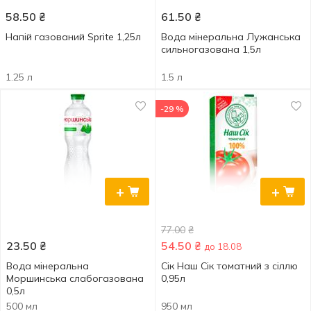
58.50
₴
61.50
₴
Напій газований Sprite 1,25л
Вода мінеральна Лужанська
сильногазована 1,5л
1.25 л
1.5 л
-29 %
+
+
77.00
₴
23.50
₴
54.50
₴
до 18.08
Вода мінеральна
Сік Наш Сік томатний з сіллю
Моршинська слабогазована
0,95л
0,5л
500 мл
950 мл