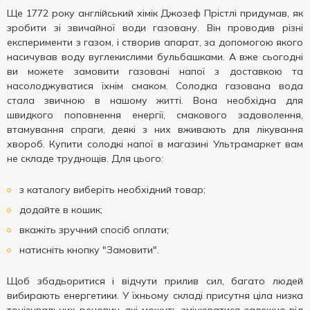
Ще 1772 року англійський хімік Джозеф Прістлі придумав, як
зробити зі звичайної води газовану. Він проводив різні
експерименти з газом, і створив апарат, за допомогою якого
насичував воду вуглекислими бульбашками. А вже сьогодні
ви можете замовити газовані напої з доставкою та
насолоджуватися їхнім смаком. Солодка газована вода
стала звичною в нашому житті. Вона необхідна для
швидкого поповнення енергії, смакового задоволення,
втамування спраги, деякі з них вживають для лікування
хвороб. Купити солодкі напої в магазині Ультрамаркет вам
не складе труднощів. Для цього:
з каталогу виберіть необхідний товар;
додайте в кошик;
вкажіть зручний спосіб оплати;
натисніть кнопку "Замовити".
Щоб збадьоритися і відчути прилив сил, багато людей
вибирають енергетики. У їхньому складі присутня ціла низка