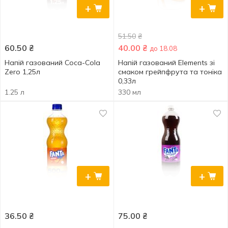
+
+
51.50
₴
60.50
₴
40.00
₴
до 18.08
Напій газований Coca-Cola
Напій газований Elements зі
Zero 1,25л
смаком грейпфрута та тоніка
0,33л
1.25 л
330 мл
+
+
36.50
₴
75.00
₴